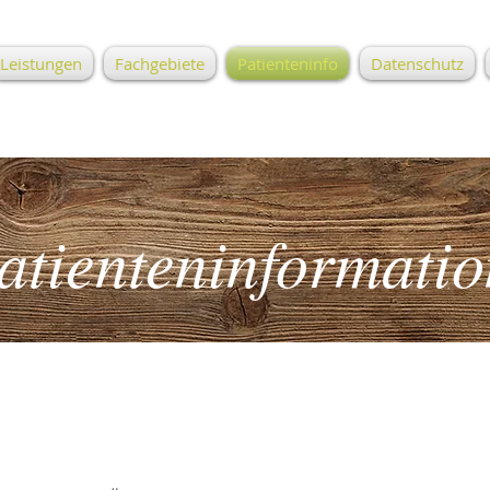
Leistungen
Fachgebiete
Patienteninfo
Datenschutz
atienteninformatio